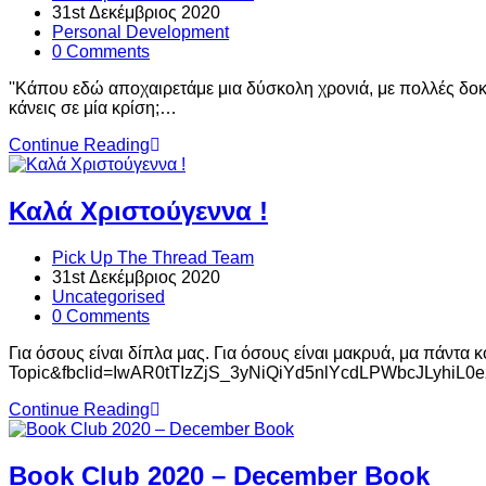
31st Δεκέμβριος 2020
Personal Development
0 Comments
''Κάπου εδώ αποχαιρετάμε μια δύσκολη χρονιά, με πολλές δοκιμ
κάνεις σε μία κρίση;…
Continue Reading
Καλά Χριστούγεννα !
Pick Up The Thread Team
31st Δεκέμβριος 2020
Uncategorised
0 Comments
Για όσους είναι δίπλα μας. Για όσους είναι μακρυά, μα πάντ
Topic&fbclid=IwAR0tTIzZjS_3yNiQiYd5nlYcdLPWbcJLyhiL0ezn
Continue Reading
Book Club 2020 – December Book