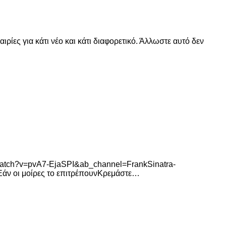
ρίες για κάτι νέο και κάτι διαφορετικό. Άλλωστε αυτό δεν
om/watch?v=pvA7-EjaSPI&ab_channel=FrankSinatra-
άν οι μοίρες το επιτρέπουνΚρεμάστε…