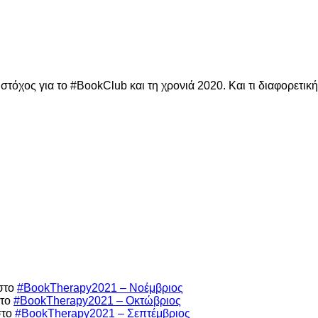
 στόχος για το #BookClub και τη χρονιά 2020. Και τι διαφορετικ
στο
#BookTherapy2021 – Νοέμβριος
το
#BookTherapy2021 – Οκτώβριος
το
#BookTherapy2021 – Σεπτέμβριος